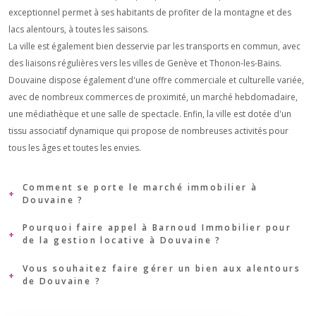
exceptionnel permet à ses habitants de profiter de la montagne et des
lacs alentours, à toutes les saisons.
La ville est également bien desservie par les transports en commun, avec
des liaisons régulières vers les villes de Genève et Thonon-les-Bains.
Douvaine dispose également d'une offre commerciale et culturelle variée,
avec de nombreux commerces de proximité, un marché hebdomadaire,
une médiathèque et une salle de spectacle. Enfin, la ville est dotée d'un
tissu associatif dynamique qui propose de nombreuses activités pour
tous les âges et toutes les envies.
Comment se porte le marché immobilier à
Douvaine ?
Pourquoi faire appel à Barnoud Immobilier pour
Vous êtes propriétaire d’un logement dans la ville de Douvaine que vous
de la gestion locative à Douvaine ?
souhaitez mettre en location ? L’Agence
Barnoud Immobilier
est faite
pour vous. En effet, située dans la ville de Douvaine, notre agence vous
Vous souhaitez faire gérer un bien aux alentours
Voici trois raisons de faire appel à l’agence Barnoud Immobilier pour la
de Douvaine ?
propose une prestation complète de
gestion immobilière à Douvaine
,
gestion locative à Douvaine
:
afin de faciliter toutes les étapes de la location et de gérer pour vous les
Bénéficier d’une expertise professionnelle
grâce à notre équipe
L'agence Barnoud vous propose de
faire estimer votre bien
démarches administratives. L’Agence Barnoud Immobilier se charge ainsi