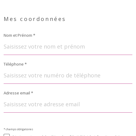
Fieldset
par
Mes coordonnées
défaut
Nom et Prénom *
Téléphone *
Adresse email *
Validation
* champs obligatoires