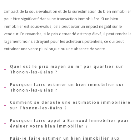
L’impact de la sous-évaluation et de la surestimation du bien immobilier
peut être significatif dans une transaction immobilière. Si un bien
immobilier est sous-évalué, cela peut avoir un impact négatif sur le
vendeur. En revanche, si le prix demandé est trop élevé, il peut rendre le
logement moins attrayant pour les acheteurs potentiels, ce qui peut
entraîner une vente plus longue ou une absence de vente.
Quel est le prix moyen au m² par quartier sur
Thonon-les-Bains ?
Pourquoi faire estimer un bien immobilier sur
Thonon-les-Bains est une ville située dans le département de la
Haute-
Thonon-les-Bains ?
Savoie
, spécialement dans la région
Auvergne-Rhône-Alpes
. Voici les
principaux quartiers de la ville :
Comment se déroule une estimation immobilière
L’estimation immobilière peut être importante afin de vendre son
sur Thonon-les-Bains ?
le centre-ville
appartement à un prix réaliste et de trouver rapidement un acheteur. Elle
le quartier de la Villette
permet également de fixer un coût absolu pour son logement et de
Pourquoi faire appel à Barnoud Immobilier pour
L’
estimation immobilière à Thonon-les-Bains
se base sur plusieurs
le quartier de Rives
évaluer votre bien immobilier ?
faciliter la recherche d’un acquéreur. Cela peut réduire le délai de vente et
éléments et méthodes d’analyse pour déterminer la valeur marchande
le quartier de Corzent
garantir une transaction réussie.
d’un bien.
le quartier de Saint-Disdille
Puis-je faire estimer un bien immobilier aux
Pour
faire estimer son bien immobilier à Thonon-les-Bains
, il y a