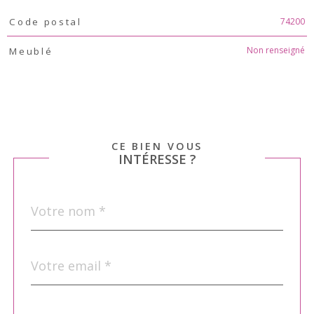
TRAD_PAMPERO_Caracteristique
Valeurs
74200
Code postal
Non renseigné
Meublé
CE BIEN VOUS
INTÉRESSE ?
Nom
Fieldset
*
par
défaut
email
*
Téléphone