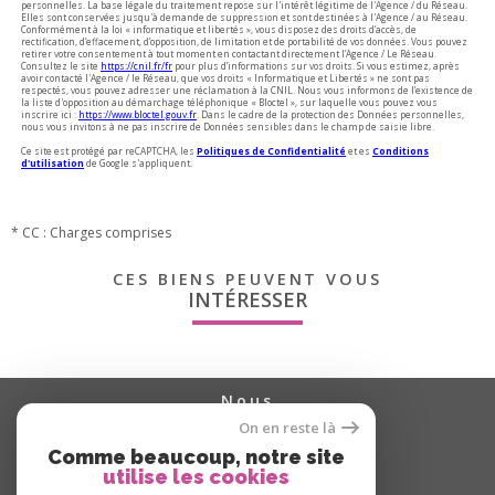
personnelles. La base légale du traitement repose sur l'intérêt légitime de l'Agence / du Réseau.
Elles sont conservées jusqu'à demande de suppression et sont destinées à l'Agence / au Réseau.
Conformément à la loi « informatique et libertés », vous disposez des droits d’accès, de
rectification, d’effacement, d’opposition, de limitation et de portabilité de vos données. Vous pouvez
retirer votre consentement à tout moment en contactant directement l’Agence / Le Réseau.
Consultez le site
https://cnil.fr/fr
pour plus d’informations sur vos droits. Si vous estimez, après
avoir contacté l'Agence / le Réseau, que vos droits « Informatique et Libertés » ne sont pas
respectés, vous pouvez adresser une réclamation à la CNIL. Nous vous informons de l’existence de
la liste d'opposition au démarchage téléphonique « Bloctel », sur laquelle vous pouvez vous
inscrire ici :
https://www.bloctel.gouv.fr
. Dans le cadre de la protection des Données personnelles,
nous vous invitons à ne pas inscrire de Données sensibles dans le champ de saisie libre.
Ce site est protégé par reCAPTCHA, les
Politiques de Confidentialité
et es
Conditions
d'utilisation
de Google s'appliquent.
* CC : Charges comprises
CES BIENS PEUVENT VOUS
INTÉRESSER
nous
suivre
On en reste là
Comme beaucoup, notre site
utilise les cookies