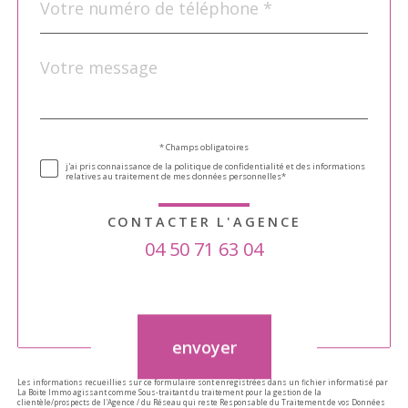
*
Message
Fieldset
*
par
défaut
Validation
* Champs obligatoires
j'ai pris connaissance de la politique de confidentialité et des informations
relatives au traitement de mes données personnelles*
CONTACTER L'AGENCE
04 50 71 63 04
Validation
envoyer
Les informations recueillies sur ce formulaire sont enregistrées dans un fichier informatisé par
La Boite Immo agissant comme Sous-traitant du traitement pour la gestion de la
clientèle/prospects de l'Agence / du Réseau qui reste Responsable du Traitement de vos Données