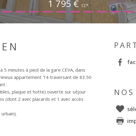
1 795 €
CC*
IEN
PAR
fa
, à 5 minutes à pied de la gare CEVA, dans
umineux appartement T4 traversant de 83.50
nt :
NOS
les, plaque et hotte) ouverte sur séjour
es (dont 2 avec placards et 1 avec accès
sél
 urbain).
im