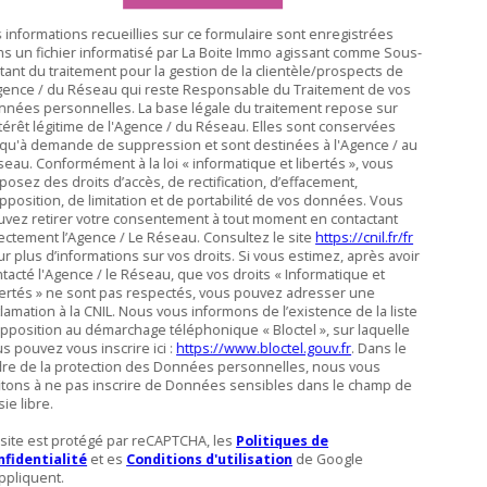
 informations recueillies sur ce formulaire sont enregistrées
s un fichier informatisé par La Boite Immo agissant comme Sous-
itant du traitement pour la gestion de la clientèle/prospects de
gence / du Réseau qui reste Responsable du Traitement de vos
nées personnelles. La base légale du traitement repose sur
ntérêt légitime de l'Agence / du Réseau. Elles sont conservées
qu'à demande de suppression et sont destinées à l'Agence / au
eau. Conformément à la loi « informatique et libertés », vous
posez des droits d’accès, de rectification, d’effacement,
pposition, de limitation et de portabilité de vos données. Vous
vez retirer votre consentement à tout moment en contactant
ectement l’Agence / Le Réseau. Consultez le site
https://cnil.fr/fr
r plus d’informations sur vos droits. Si vous estimez, après avoir
tacté l'Agence / le Réseau, que vos droits « Informatique et
ertés » ne sont pas respectés, vous pouvez adresser une
lamation à la CNIL. Nous vous informons de l’existence de la liste
pposition au démarchage téléphonique « Bloctel », sur laquelle
s pouvez vous inscrire ici :
https://www.bloctel.gouv.fr
. Dans le
dre de la protection des Données personnelles, nous vous
itons à ne pas inscrire de Données sensibles dans le champ de
sie libre.
site est protégé par reCAPTCHA, les
Politiques de
nfidentialité
et es
Conditions d'utilisation
de Google
ppliquent.