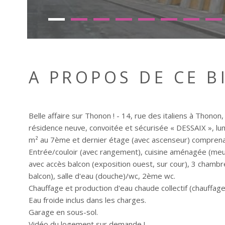
A PROPOS DE CE B
Belle affaire sur Thonon ! - 14, rue des italiens à Thonon
résidence neuve, convoitée et sécurisée « DESSAIX », l
m² au 7ème et dernier étage (avec ascenseur) comprena
Entrée/couloir (avec rangement), cuisine aménagée (meub
avec accès balcon (exposition ouest, sur cour), 3 chambr
balcon), salle d'eau (douche)/wc, 2ème wc.
Chauffage et production d'eau chaude collectif (chauffage
Eau froide inclus dans les charges.
Garage en sous-sol.
Vidéo du logement sur demande !