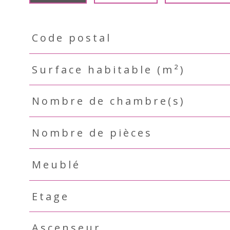
Code postal
TRAD_PAMPERO_Caracteristique
Valeurs
Surface habitable (m²)
Nombre de chambre(s)
Nombre de pièces
Meublé
Etage
Ascenseur