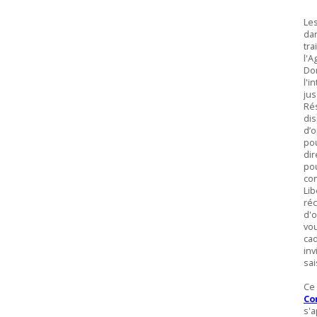
Les
dan
tra
l'A
Don
l'i
jus
Rés
dis
d’o
pou
dir
pou
con
Lib
réc
d'o
vou
ca
inv
sai
Ce 
Co
s'a