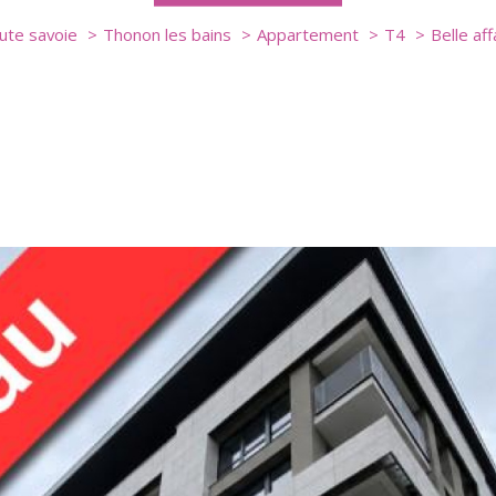
ute savoie
Thonon les bains
Appartement
T4
Belle af