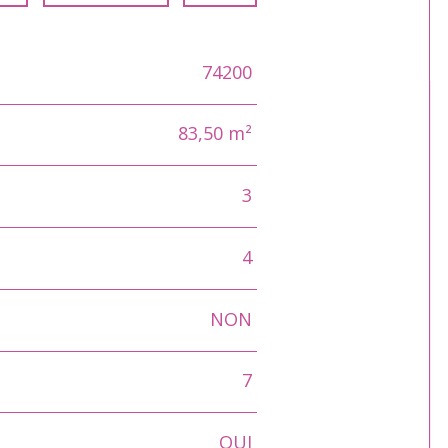
74200
83,50 m²
3
4
NON
7
OUI