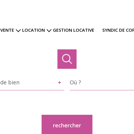
VENTE
LOCATION
GESTION LOCATIVE
SYNDIC DE CO
Nos offres
Nos offres
gramme neuf
Votre estimation locative
re estimation
e
Ville
de bien
n
Référence
rechercher