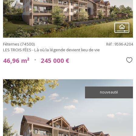
bien
Féternes (74500)
Réf : 9596-A204
LES TROIS FÉES - Là où la légende devient lieu de vie
-
46,96 m²
245 000 €
Sél
nouveauté
voir le
bien