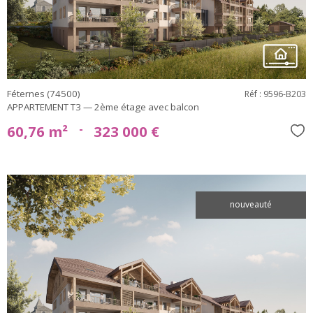
Féternes (74500)
Réf : 9596-B203
APPARTEMENT T3 — 2ème étage avec balcon
-
60,76 m²
323 000 €
Sél
nouveauté
voir le
bien