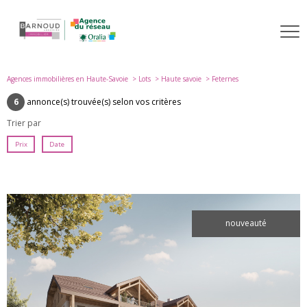
Agences immobilières en Haute-Savoie
Lots
Haute savoie
Feternes
6
annonce(s) trouvée(s) selon vos critères
Trier par
Prix
Date
nouveauté
voir le