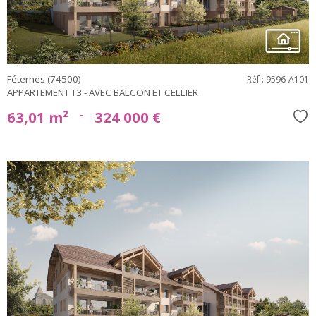
Féternes (74500)
Réf : 9596-A101
APPARTEMENT T3 - AVEC BALCON ET CELLIER
-
63,01 m²
324 000 €
Sél
voir le
bien