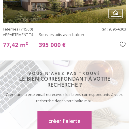
Féternes (74500)
Réf : 9596-A303
APPARTEMENT T4 — Sous les toits avec balcon
-
77,42 m²
395 000 €
Sél
VOUS N'AVEZ PAS TROUVÉ
LE BIEN CORRESPONDANT À VOTRE
RECHERCHE ?
Créer une alerte email et recevez les biens correspondants à votre
recherche dans votre boîte mail !
créer l'alerte