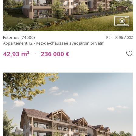
Féternes (74500)
Réf : 9596-A002
Appartement T2 - Rez-de-chaussée avec jardin privatif
-
42,93 m²
236 000 €
Sél
voir le
bien