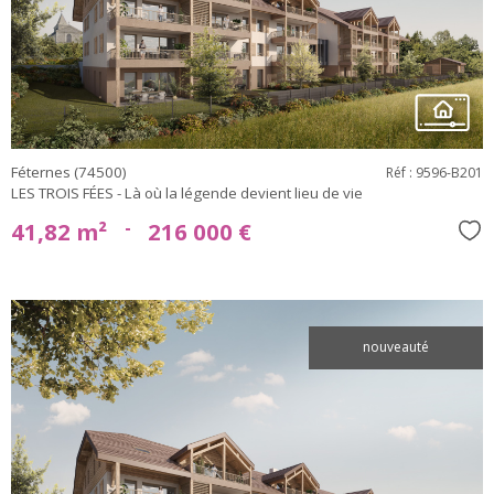
bien
Féternes (74500)
Réf : 9596-B201
LES TROIS FÉES - Là où la légende devient lieu de vie
-
41,82 m²
216 000 €
Sél
nouveauté
voir le