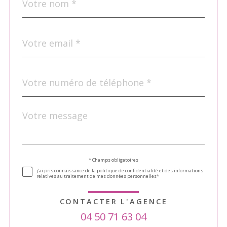
par
défaut
email
*
Téléphone
*
Message
Fieldset
*
par
défaut
Validation
* Champs obligatoires
j'ai pris connaissance de la politique de confidentialité et des informations
relatives au traitement de mes données personnelles*
CONTACTER L'AGENCE
04 50 71 63 04