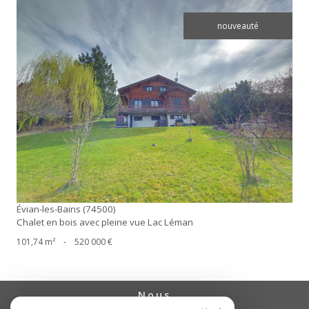
nouveauté
voir le bien
Évian-les-Bains (74500)
Chalet en bois avec pleine vue Lac Léman
101,74 m²
-
520 000 €
nous
suivre