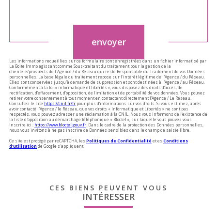
Validation
envoyer
Les informations recueillies sur ce formulaire sont enregistrées dans un fichier informatisé par
La Boite Immo agissant comme Sous-traitant du traitement pour la gestion de la
clientèle/prospects de l'Agence / du Réseau qui reste Responsable du Traitement de vos Données
personnelles. La base légale du traitement repose sur l'intérêt légitime de l'Agence / du Réseau.
Elles sont conservées jusqu'à demande de suppression et sont destinées à l'Agence / au Réseau.
Conformément à la loi « informatique et libertés », vous disposez des droits d’accès, de
rectification, d’effacement, d’opposition, de limitation et de portabilité de vos données. Vous pouvez
retirer votre consentement à tout moment en contactant directement l’Agence / Le Réseau.
Consultez le site
https://cnil.fr/fr
pour plus d’informations sur vos droits. Si vous estimez, après
avoir contacté l'Agence / le Réseau, que vos droits « Informatique et Libertés » ne sont pas
respectés, vous pouvez adresser une réclamation à la CNIL. Nous vous informons de l’existence de
la liste d'opposition au démarchage téléphonique « Bloctel », sur laquelle vous pouvez vous
inscrire ici :
https://www.bloctel.gouv.fr
. Dans le cadre de la protection des Données personnelles,
nous vous invitons à ne pas inscrire de Données sensibles dans le champ de saisie libre.
Ce site est protégé par reCAPTCHA, les
Politiques de Confidentialité
et es
Conditions
d'utilisation
de Google s'appliquent.
CES BIENS PEUVENT VOUS
INTÉRESSER