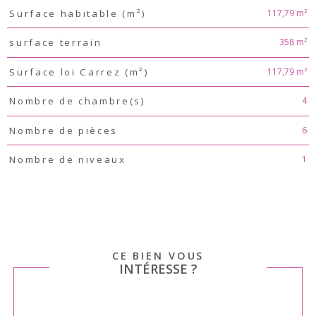
117,79 m²
Surface habitable (m²)
358 m²
surface terrain
117,79 m²
Surface loi Carrez (m²)
4
Nombre de chambre(s)
6
Nombre de pièces
1
Nombre de niveaux
CE BIEN VOUS
INTÉRESSE ?
Nom
Fieldset
*