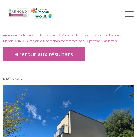
Agences immobilières en Haute-Savoie
Vente
Haute savoie
Thonon les bains
Maison
T6
Le confort d une maison contemporaine aux portes du lac leman
retour aux résultats
Réf : 9645