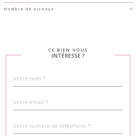
4
Nombre de niveaux
CE BIEN VOUS
INTÉRESSE ?
Nom
Fieldset
*
par
défaut
email
*
Téléphone
*