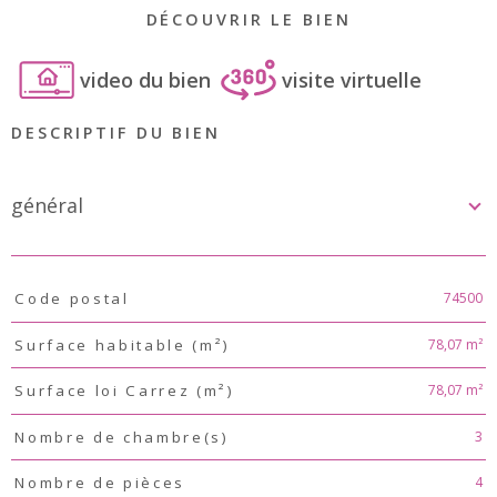
DÉCOUVRIR LE BIEN
video du bien
visite virtuelle
DESCRIPTIF DU BIEN
général
TRAD_PAMPERO_Caracteristique
Valeurs
74500
Code postal
78,07 m²
Surface habitable (m²)
78,07 m²
Surface loi Carrez (m²)
3
Nombre de chambre(s)
4
Nombre de pièces