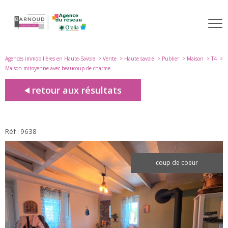
Agences immobilières en Haute-Savoie
Vente
Haute savoie
Publier
Maison
T4
Maison mitoyenne avec beaucoup de charme
retour aux résultats
Réf : 9638
coup de coeur