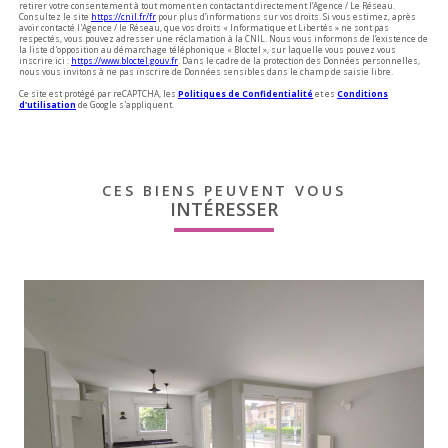
retirer votre consentement à tout moment en contactant directement l’Agence / Le Réseau.
Consultez le site
https://cnil.fr/fr
pour plus d’informations sur vos droits. Si vous estimez, après
avoir contacté l'Agence / le Réseau, que vos droits « Informatique et Libertés » ne sont pas
respectés, vous pouvez adresser une réclamation à la CNIL. Nous vous informons de l’existence de
la liste d'opposition au démarchage téléphonique « Bloctel », sur laquelle vous pouvez vous
inscrire ici :
https://www.bloctel.gouv.fr
. Dans le cadre de la protection des Données personnelles,
nous vous invitons à ne pas inscrire de Données sensibles dans le champ de saisie libre.
Ce site est protégé par reCAPTCHA, les
Politiques de Confidentialité
et es
Conditions
d'utilisation
de Google s'appliquent.
CES BIENS PEUVENT VOUS
INTÉRESSER
voir le bien