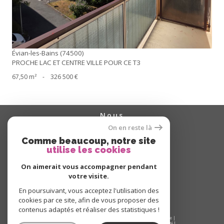
Évian-les-Bains (74500)
PROCHE LAC ET CENTRE VILLE POUR CE T3
67,50 m²
-
326 500 €
nous
suivre
On en reste là
Comme beaucoup, notre site
utilise les cookies
On aimerait vous accompagner pendant
nous
adhérons
votre visite.
En poursuivant, vous acceptez l'utilisation des
cookies par ce site, afin de vous proposer des
contenus adaptés et réaliser des statistiques !
© 2026 | Tous droits réservés | Traduction powered by Google |
Nos honoraires gestion locative
Nos honoraires copropriété