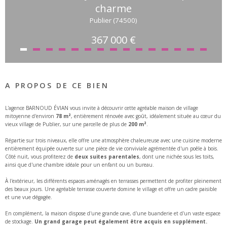
charme
Publier (74500)
367 000 €
A PROPOS DE CE BIEN
L'agence BARNOUD ÉVIAN vous invite à découvrir cette agréable maison de village
mitoyenne d'environ
78 m²
, entièrement rénovée avec goût, idéalement située au cœur du
vieux village de Publier, sur une parcelle de plus de
200 m²
.
Répartie sur trois niveaux, elle offre une atmosphère chaleureuse avec une cuisine moderne
entièrement équipée ouverte sur une pièce de vie conviviale agrémentée d'un poêle à bois.
Côté nuit, vous profiterez de
deux suites parentales
, dont une nichée sous les toits,
ainsi que d'une chambre idéale pour un enfant ou un bureau.
À l'extérieur, les différents espaces aménagés en terrasses permettent de profiter pleinement
des beaux jours. Une agréable terrasse couverte domine le village et offre un cadre paisible
et une vue dégagée.
En complément, la maison dispose d'une grande cave, d'une buanderie et d'un vaste espace
de stockage.
Un grand garage peut également être acquis en supplément.