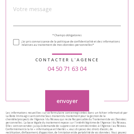
Message
Fieldset
*
par
défaut
Validation
* Champs obligatoires
j'ai pris connaissance de la politique de confidentialité et des informations
relatives au traitement de mes données personnelles*
CONTACTER L'AGENCE
04 50 71 63 04
Validation
envoyer
Les informations recueillies sur ce formulaire sont enregistrées dans un fichier informatisé par
La Boite Immo agissant comme Sous-traitant du traitement pour la gestion de la
clientèle/prospects de l'Agence / du Réseau qui reste Responsable du Traitement de vos Données
personnelles. La base légale du traitement repose sur l'intérêt légitime de l'Agence / du Réseau.
Elles sont conservées jusqu'à demande de suppression et sont destinées à l'Agence / au Réseau.
Conformément à la loi « informatique et libertés », vous disposez des droits d’accès, de
rectification, d’effacement, d’opposition, de limitation et de portabilité de vos données. Vous pouvez