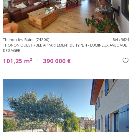
Thonon-les-Bains (74200)
Réf : 9624
THONON OUEST - BEL APPARTEMENT DE TYPE 4 - LUMINEUX AVEC VUE
DEGAGEE
-
101,25 m²
390 000 €
Sél
voir le