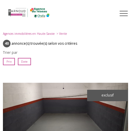
Agences immobilières en Haute-Savoie
Vente
40
annonce(s) trouvée(s) selon vos critères
Trier par
Prix
Date
exclusif
voir le