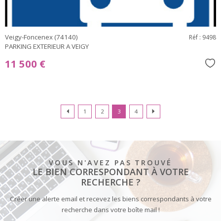
Veigy-Foncenex (74140)
Réf : 9498
PARKING EXTERIEUR A VEIGY
11 500 €
Sél
1
2
3
4
VOUS N'AVEZ PAS TROUVÉ
LE BIEN CORRESPONDANT À VOTRE
RECHERCHE ?
Créer une alerte email et recevez les biens correspondants à votre
recherche dans votre boîte mail !