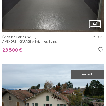
bien
Évian-les-Bains (74500)
Réf : 9585
À VENDRE – GARAGE À Évian-les-Bains
23 500 €
Sél
exclusif
voir le