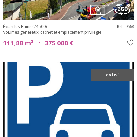
Évian-les-Bains (74500)
Réf : 9668
Volumes généreux, cachet et emplacement privilégié.
-
111,88 m²
375 000 €
Sél
exclusif
voir le
bien