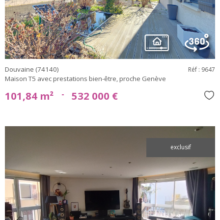
bien
Douvaine (74140)
Réf : 9647
Maison T5 avec prestations bien-être, proche Genève
-
101,84 m²
532 000 €
Sél
exclusif
voir le
bien