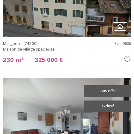
bien
Margencel (74200)
Réf : 9606
Maison de village spacieuse !
-
230 m²
325 000 €
Sél
sous-offre
exclusif
voir le
bien