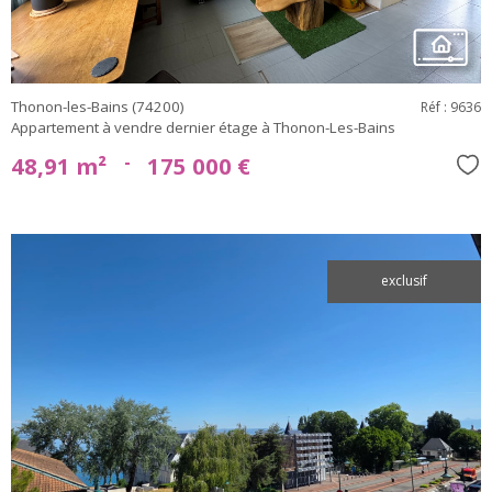
Thonon-les-Bains (74200)
Réf : 9636
Appartement à vendre dernier étage à Thonon-Les-Bains
-
48,91 m²
175 000 €
Sél
exclusif
voir le
bien